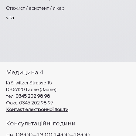
Стажист / асистент / лікар
vita
Медицина 4
Kröllwitzer Strasse 15
D-06120 Галле (Заале)
тел.
0345 202 98 98
Факс. 0345 202 98 97
Контакт електронної пошти
Консультаційні години
пн
08:00
–
13:00
14:00
–
18:00