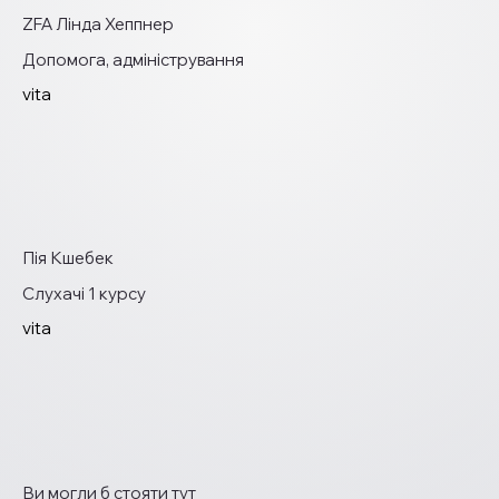
ZFA Лінда Хеппнер
Допомога, адміністрування
vita
Пія Кшебек
Слухачі 1 курсу
vita
Ви могли б стояти тут